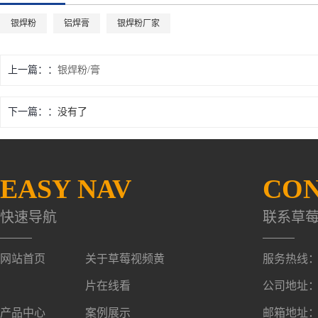
银焊粉
铝焊膏
银焊粉厂家
上一篇：
银焊粉/膏
下一篇：
没有了
EASY NAV
CON
快速导航
联系草
网站首页
关于草莓视频黄
服务热线：053
片在线看
公司地址：
产品中心
案例展示
邮箱地址：over