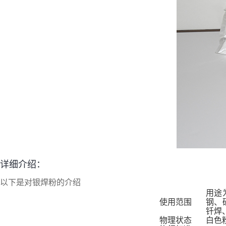
详细介绍：
以下是对
银焊粉
的介绍
用途
使用范围
钢、
钎焊
物理状态
白色粉