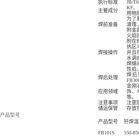
执行标准
JB/T6
KF
、
主要成分
用物
为了
焊前准备
清理
附金
火焰
附在
热区
焊接操作
并且
水调
焊缝间
性焰
焊后
焊后处理
FB
金刚
应用领域
饰、
等。
注意事项
注意
储运保管
存放
产品型号
产品型号
钎焊温
FB101S
550-85