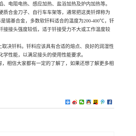
焰、电阻电热、感应加热、盐浴加热及炉内加热等。
硬质合金刀子、自行车车架等，通常把这类钎焊称为
锡基合金，多数软钎料适合的温度为200-400℃，钎
钎接接头强度较低，适于钎接受力不大或工作温度较
上取决钎料。钎料应该具有合适的熔点、良好的润湿性
化学性能，以满足接头的使用性能要求。
容，相信大家都有一定的了解了，如果还想了解更多相