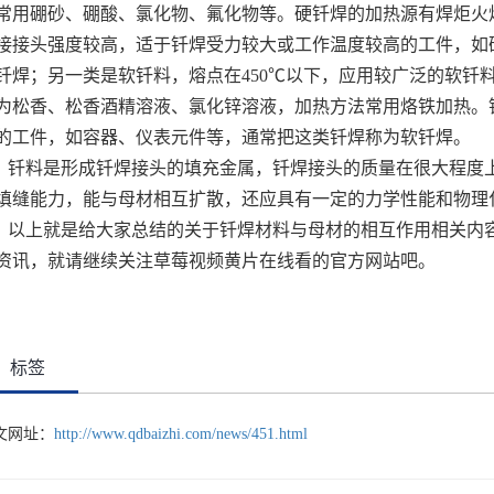
常用硼砂、硼酸、氯化物、氟化物等。硬钎焊的加热源有焊炬火
接接头强度较高，适于钎焊受力较大或工作温度较高的工件，如
钎焊；另一类是软钎料，熔点在450℃以下，应用较广泛的软钎料是
为松香、松香酒精溶液、氯化锌溶液，加热方法常用烙铁加热。
的工件，如容器、仪表元件等，通常把这类钎焊称为软钎焊。
钎料是形成钎焊接头的填充金属，钎焊接头的质量在很大程度
填缝能力，能与母材相互扩散，还应具有一定的力学性能和物理
以上就是给大家总结的关于钎焊材料与母材的相互作用相关内
资讯，就请继续关注草莓视频黄片在线看的官方网站吧。
标签
文网址：
http://www.qdbaizhi.com/news/451.html