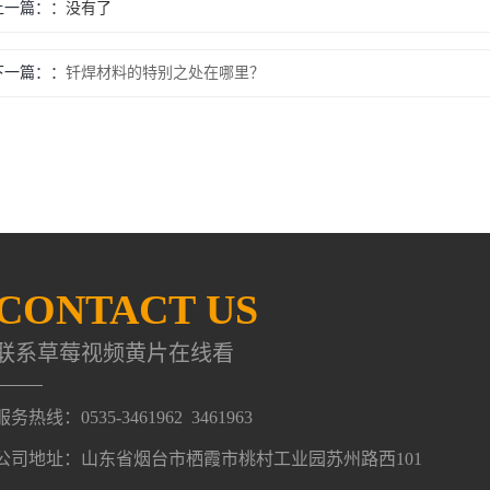
上一篇：
没有了
下一篇：
钎焊材料的特别之处在哪里？
CONTACT US
联系草莓视频黄片在线看
服务热线：0535-3461962 3461963
公司地址：山东省烟台市栖霞市桃村工业园苏州路西101