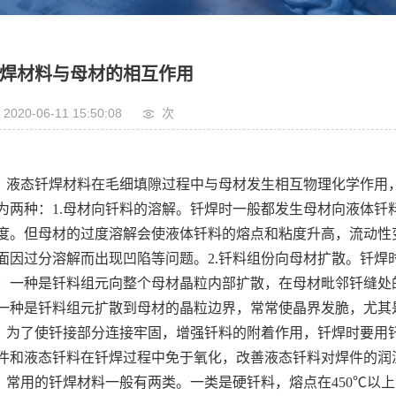
焊材料与母材的相互作用
2020-06-11 15:50:08
次
液态钎焊材料在毛细填隙过程中与母材发生相互物理化学作用
为两种：1.母材向钎料的溶解。钎焊时一般都发生母材向液体钎
度。但母材的过度溶解会使液体钎料的熔点和粘度升高，流动性
面因过分溶解而出现凹陷等问题。2.钎料组份向母材扩散。钎焊
：一种是钎料组元向整个母材晶粒内部扩散，在母材毗邻钎缝处
一种是钎料组元扩散到母材的晶粒边界，常常使晶界发脆，尤
为了使钎接部分连接牢固，增强钎料的附着作用，钎焊时要用
件和液态钎料在钎焊过程中免于氧化，改善液态钎料对焊件的
常用的钎焊材料一般有两类。一类是硬钎料，熔点在450℃以