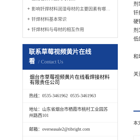
剂
影响钎焊材料润湿母材的主要因素有哪些？
钎
钎焊材料基本常识
硬
钎焊材料与母材的相互作用
剂
低
联系草莓视频黄片在线
和
看
Contact Us
关
烟台市草莓视频黄片在线看焊接材料
有限责任公司
热线：0535-3461962 0535-3461963
地址：山东省烟台市栖霞市桃村工业园苏
州路西101
本
邮箱：overseasale2@tibright.com