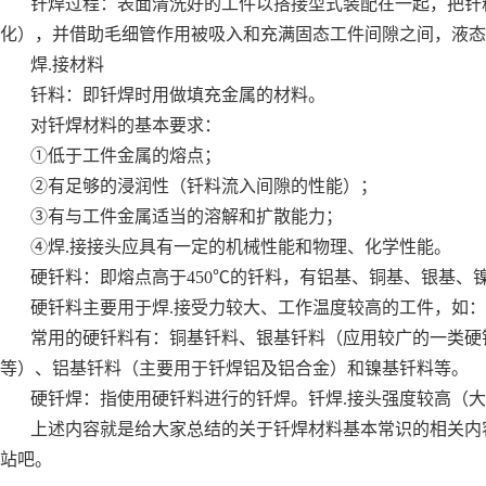
钎焊过程：表面清洗好的工件以搭接型式装配在一起，把钎
化），并借助毛细管作用被吸入和充满固态工件间隙之间，液态
焊.接材料
钎料：即钎焊时用做填充金属的材料。
对钎焊材料的基本要求：
①低于工件金属的熔点；
②有足够的浸润性（钎料流入间隙的性能）；
③有与工件金属适当的溶解和扩散能力；
④焊.接接头应具有一定的机械性能和物理、化学性能。
硬钎料：即熔点高于450℃的钎料，有铝基、铜基、银基、
硬钎料主要用于焊.接受力较大、工作温度较高的工件，如：
常用的硬钎料有：铜基钎料、银基钎料（应用较广的一类硬
等）、铝基钎料（主要用于钎焊铝及铝合金）和镍基钎料等。
硬钎焊：指使用硬钎料进行的钎焊。钎焊.接头强度较高（大于
上述内容就是给大家总结的关于钎焊材料基本常识的相关内
站吧。